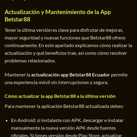
Actualización y Mantenimiento de la App
Betstar88
Tener la última versión es clave para disfrutar de mejoras,
mayor seguridad y nuevas funciones que Betstar88 ofrece
continuamente. En este apartado explicamos cómo realizar la
actualización y qué beneficios trae, así como cómo resolver
problemas relacionados.
Mantener la
actualización app Betstar88 Ecuador
permite
una experiencia móvil sin interrupciones y segura.
Cómo actualizar la app Betstar88 a la última versión
Para mantener la aplicación Betstar88 actualizada debes:
En Android: si instalaste con APK, descargar e instalar
manualmente la nueva versión APK desde fuentes
oficiales. Si tienes versión desde Play Store, actualizar