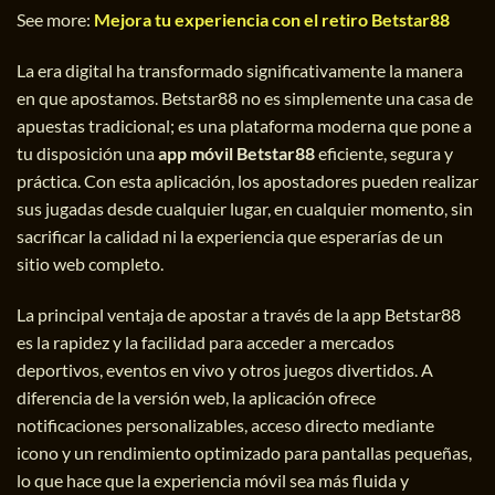
See more:
Mejora tu experiencia con el retiro Betstar88
La era digital ha transformado significativamente la manera
en que apostamos. Betstar88 no es simplemente una casa de
apuestas tradicional; es una plataforma moderna que pone a
tu disposición una
app móvil Betstar88
eficiente, segura y
práctica. Con esta aplicación, los apostadores pueden realizar
sus jugadas desde cualquier lugar, en cualquier momento, sin
sacrificar la calidad ni la experiencia que esperarías de un
sitio web completo.
La principal ventaja de apostar a través de la app Betstar88
es la rapidez y la facilidad para acceder a mercados
deportivos, eventos en vivo y otros juegos divertidos. A
diferencia de la versión web, la aplicación ofrece
notificaciones personalizables, acceso directo mediante
icono y un rendimiento optimizado para pantallas pequeñas,
lo que hace que la experiencia móvil sea más fluida y