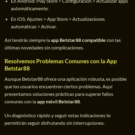
En Android: Play Store > Configuración > Actualizar apps
automáticamente.
En iOS: Ajustes > App Store > Actualizaciones
automáticas > Activar.
Así tendrás siempre la
app Betstar88 compatible
con las
últimas novedades sin complicaciones.
Resolvemos Problemas Comunes con la App
Betstar88
Aunque Betstar88 ofrece una aplicación robusta, es posible
que los usuarios encuentren ciertos problemas. Aquí
presentamos soluciones prácticas para superar fallos
comunes con la
app móvil Betstar88
.
Un diagnóstico rápido y seguir estas indicaciones te
permitirán seguir disfrutando sin interrupciones.