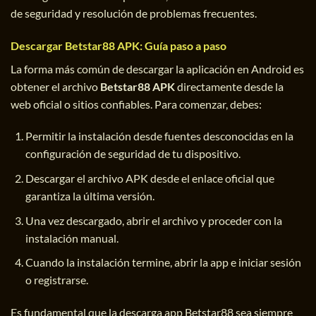
de seguridad y resolución de problemas frecuentes.
Descargar Betstar88 APK: Guía paso a paso
La forma más común de descargar la aplicación en Android es
obtener el archivo
Betstar88 APK
directamente desde la
web oficial o sitios confiables. Para comenzar, debes:
Permitir la instalación desde fuentes desconocidas en la
configuración de seguridad de tu dispositivo.
Descargar el archivo APK desde el enlace oficial que
garantiza la última versión.
Una vez descargado, abrir el archivo y proceder con la
instalación manual.
Cuando la instalación termine, abrir la app e iniciar sesión
o registrarse.
Es fundamental que la descarga app Betstar88 sea siempre