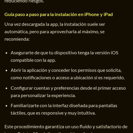
reduciendo riesgos.
Guía paso a paso para la instalación en iPhone y iPad
Una vez descargada la app, la instalación suele ser
automática, pero para aprovecharla al máximo, se
recomienda:
Asegurarte de que tu dispositivo tenga la versión iOS
compatible con la app.
Abrir la aplicación y conceder los permisos que solicita,
como notificaciones o acceso a ubicación si es requerido.
Configurar cuentas y preferencias desde el primer acceso
para personalizar la experiencia.
Familiarizarte con la interfaz diseñada para pantallas
táctiles, que es responsive y muy intuitiva.
Este procedimiento garantiza un uso fluido y satisfactorio de