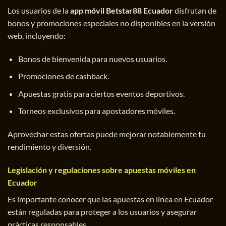
Los usuarios de la
app móvil Betstar88 Ecuador
disfrutan de
bonos y promociones especiales no disponibles en la versión
web, incluyendo:
Bonos de bienvenida para nuevos usuarios.
Promociones de cashback.
Apuestas gratis para ciertos eventos deportivos.
Torneos exclusivos para apostadores móviles.
Aprovechar estas ofertas puede mejorar notablemente tu
rendimiento y diversión.
Legislación y regulaciones sobre apuestas móviles en
Ecuador
Es importante conocer que las apuestas en línea en Ecuador
están reguladas para proteger a los usuarios y asegurar
prácticas responsables.