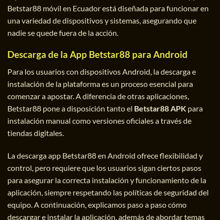
Betstar88 móvil en Ecuador está diseñada para funcionar en
una variedad de dispositivos y sistemas, asegurando que
nadie se quede fuera de la acción.
Descarga de la App Betstar88 para Android
Para los usuarios con dispositivos Android, la descarga e
instalación de la plataforma es un proceso esencial para
comenzar a apostar. A diferencia de otras aplicaciones,
Betstar88 pone a disposición tanto el
Betstar88 APK
para
instalación manual como versiones oficiales a través de
tiendas digitales.
La descarga app Betstar88 en Android ofrece flexibilidad y
control, pero requiere que los usuarios sigan ciertos pasos
para asegurar la correcta instalación y funcionamiento de la
aplicación, siempre respetando las políticas de seguridad del
equipo. A continuación, explicamos paso a paso cómo
descargar e instalar la aplicación, además de abordar temas