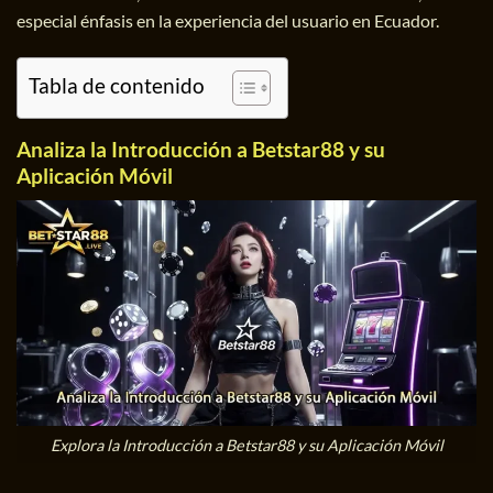
especial énfasis en la experiencia del usuario en Ecuador.
Tabla de contenido
Analiza la Introducción a Betstar88 y su
Aplicación Móvil
Explora la Introducción a Betstar88 y su Aplicación Móvil