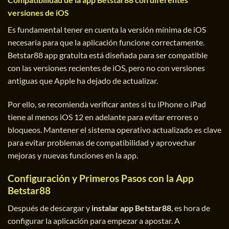
versiones de iOS
Es fundamental tener en cuenta la versión mínima de iOS
necesaria para que la aplicación funcione correctamente.
Betstar88 app gratuita está diseñada para ser compatible
con las versiones recientes de iOS, pero no con versiones
antiguas que Apple ha dejado de actualizar.
Por ello, se recomienda verificar antes si tu iPhone o iPad
tiene al menos iOS 12 en adelante para evitar errores o
bloqueos. Mantener el sistema operativo actualizado es clave
para evitar problemas de compatibilidad y aprovechar
mejoras y nuevas funciones en la app.
Configuración y Primeros Pasos con la App
Betstar88
Después de descargar y
instalar app Betstar88
, es hora de
configurar la aplicación para empezar a apostar. A