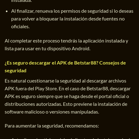
Al finalizar, renueva los permisos de seguridad si lo deseas
para volver a bloquear la instalación desde fuentes no
oficiales.
Al completar este proceso tendrás la aplicación instalada y
lista para usar en tu dispositivo Android.
¿Es seguro descargar el APK de Betstar88? Consejos de
seguridad
Es natural cuestionarse la seguridad al descargar archivos
APK fuera del Play Store. En el caso de Betstar88, descargar
APK es seguro siempre que se haga desde el portal oficial o
distribuciones autorizadas. Esto previene la instalación de
software malicioso o versiones manipuladas.
Para aumentar la seguridad, recomendamos: