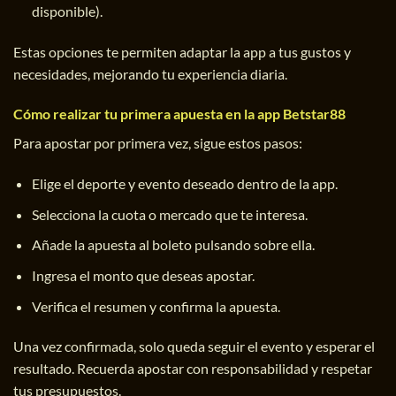
disponible).
Estas opciones te permiten adaptar la app a tus gustos y
necesidades, mejorando tu experiencia diaria.
Cómo realizar tu primera apuesta en la app Betstar88
Para apostar por primera vez, sigue estos pasos:
Elige el deporte y evento deseado dentro de la app.
Selecciona la cuota o mercado que te interesa.
Añade la apuesta al boleto pulsando sobre ella.
Ingresa el monto que deseas apostar.
Verifica el resumen y confirma la apuesta.
Una vez confirmada, solo queda seguir el evento y esperar el
resultado. Recuerda apostar con responsabilidad y respetar
tus presupuestos.