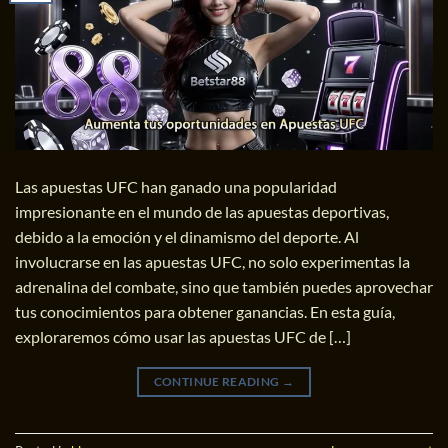
Las apuestas UFC han ganado una popularidad
impresionante en el mundo de las apuestas deportivas,
debido a la emoción y el dinamismo del deporte. Al
involucrarse en las apuestas UFC, no solo experimentas la
adrenalina del combate, sino que también puedes aprovechar
tus conocimientos para obtener ganancias. En esta guía,
exploraremos cómo usar las apuestas UFC de […]
CONTINUE READING
→