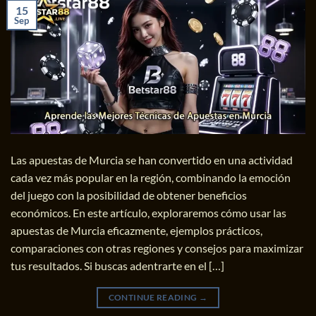
15
Sep
Las apuestas de Murcia se han convertido en una actividad
cada vez más popular en la región, combinando la emoción
del juego con la posibilidad de obtener beneficios
económicos. En este artículo, exploraremos cómo usar las
apuestas de Murcia eficazmente, ejemplos prácticos,
comparaciones con otras regiones y consejos para maximizar
tus resultados. Si buscas adentrarte en el […]
CONTINUE READING
→