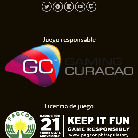
Juego responsable
Licencia de juego