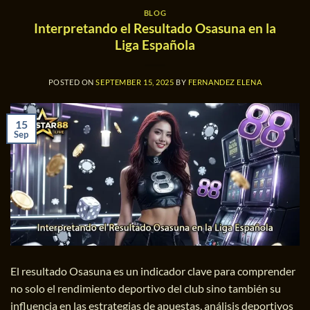
BLOG
Interpretando el Resultado Osasuna en la
Liga Española
POSTED ON
SEPTEMBER 15, 2025
BY
FERNANDEZ ELENA
15
Sep
El resultado Osasuna es un indicador clave para comprender
no solo el rendimiento deportivo del club sino también su
influencia en las estrategias de apuestas, análisis deportivos