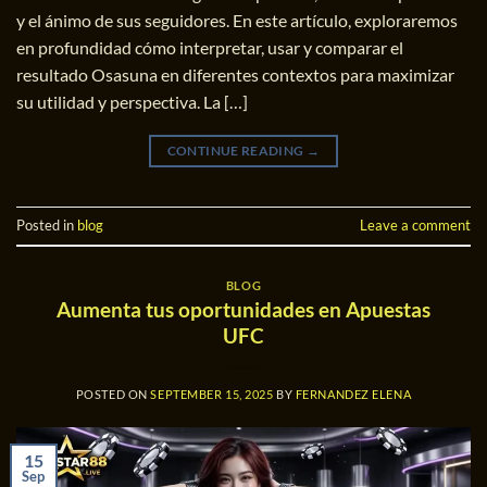
y el ánimo de sus seguidores. En este artículo, exploraremos
en profundidad cómo interpretar, usar y comparar el
resultado Osasuna en diferentes contextos para maximizar
su utilidad y perspectiva. La […]
CONTINUE READING
→
Posted in
blog
Leave a comment
BLOG
Aumenta tus oportunidades en Apuestas
UFC
POSTED ON
SEPTEMBER 15, 2025
BY
FERNANDEZ ELENA
15
Sep