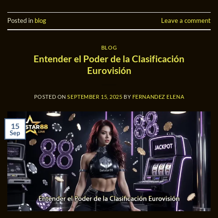
Posted in
blog
Leave a comment
BLOG
Entender el Poder de la Clasificación
Eurovisión
POSTED ON
SEPTEMBER 15, 2025
BY
FERNANDEZ ELENA
15
Sep