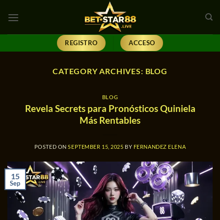
Skip
to
content
REGISTRO
ACCESO
CATEGORY ARCHIVES:
BLOG
BLOG
Revela Secrets para Pronósticos Quiniela
Más Rentables
POSTED ON
SEPTEMBER 15, 2025
BY
FERNANDEZ ELENA
15
Sep