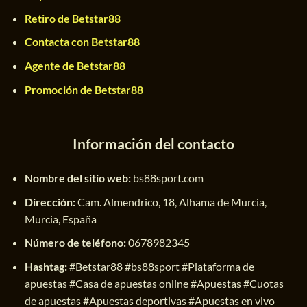
Retiro de Betstar88
Contacta con Betstar88
Agente de Betstar88
Promoción de Betstar88
Información del contacto
Nombre del sitio web:
bs88sport.com
Dirección:
Cam. Almendrico, 18, Alhama de Murcia,
Murcia, España
Número de teléfono:
0
678982345
Hashtag:
#Betstar88 #bs88sport #Plataforma de
apuestas #Casa de apuestas online #Apuestas #Cuotas
de apuestas #Apuestas deportivas #Apuestas en vivo